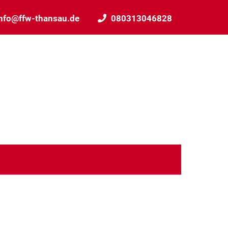
nfo@ffw-thansau.de
080313046828