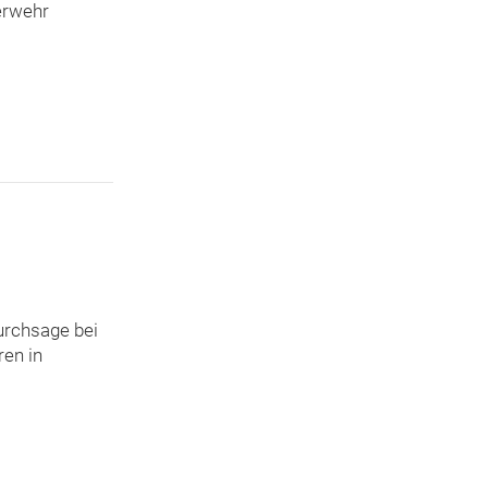
erwehr
urchsage bei
en in