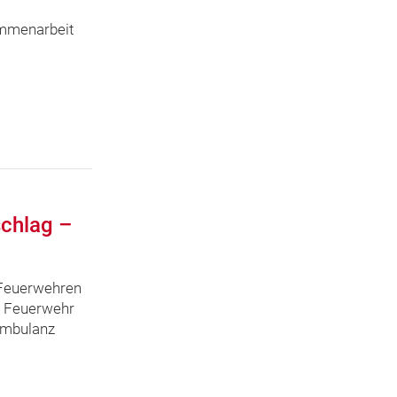
ammenarbeit
schlag –
 Feuerwehren
 Feuerwehr
Ambulanz