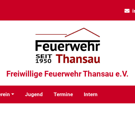
i
Freiwillige Feuerwehr Thansau e.V.
rein
Jugend
Termine
Intern