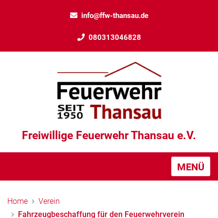
info@ffw-thansau.de
080313046828
Freiwillige Feuerwehr Thansau e.V.
MENÜ
Home
Verein
Fahrzeugbeschaffung für den Feuerwehrverein