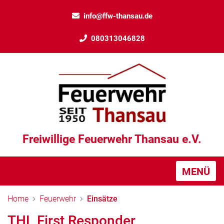
info@ffw-thansau.de
080313046828
Freiwillige Feuerwehr Thansau e.V.
MENÜ
Home
Feuerwehr
Einsätze
THL First Responder