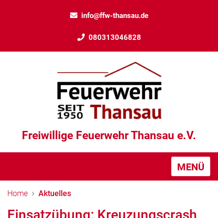
info@ffw-thansau.de
080313046828
Freiwillige Feuerwehr Thansau e.V.
MENÜ
Home
Aktuelles
Einsatzübung: Kreuzungscrash