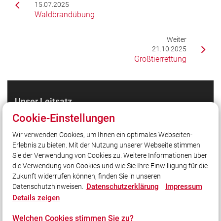
15.07.2025
Waldbrandübung
Weiter
21.10.2025
Großtierrettung
Unser Leitsatz
Cookie-Einstellungen
Quicklinks
Wir verwenden Cookies, um Ihnen ein optimales Webseiten-
Erlebnis zu bieten. Mit der Nutzung unserer Webseite stimmen
LFV Bayern
Sie der Verwendung von Cookies zu. Weitere Informationen über
Quicklink intern
die Verwendung von Cookies und wie Sie Ihre Einwilligung für die
Zukunft widerrufen können, finden Sie in unseren
Datenschutzerklärung
Impressum
Datenschutzhinweisen.
Social Media
Details zeigen
Auch unterwegs immer auf dem Laufenden bleiben?
Welchen Cookies stimmen Sie zu?