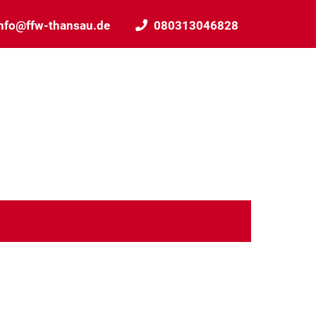
nfo@ffw-thansau.de
080313046828