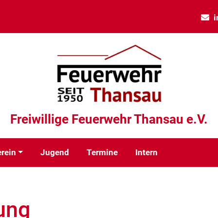
i
Freiwillige Feuerwehr Thansau e.V.
rein
Jugend
Termine
Intern
ung